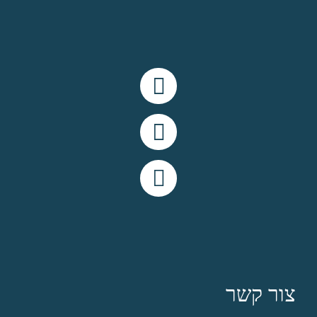
אבן גבירול 76, תל אביב
תנאי שימוש
מדיניות פרטיות
שירותי המרכז
מרחב חוויה
סדנאות וקבוצות
צוות המומחים
הסיפור שלנו
יצירת קשר
צור קשר